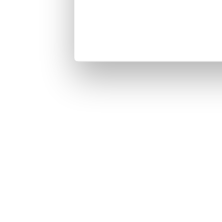
cookies si vous con
De plus amples inf
notre
Politique re