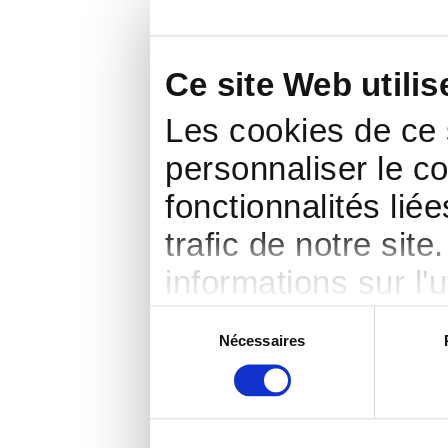
Ce site Web utili
Les cookies de ce s
personnaliser le co
fonctionnalités lié
trafic de notre sit
informations sur l'u
partenaires de rése
Sélection
Nécessaires
du
web, qui peuvent l
consentement
que vous leur avez 
de l’utilisation de